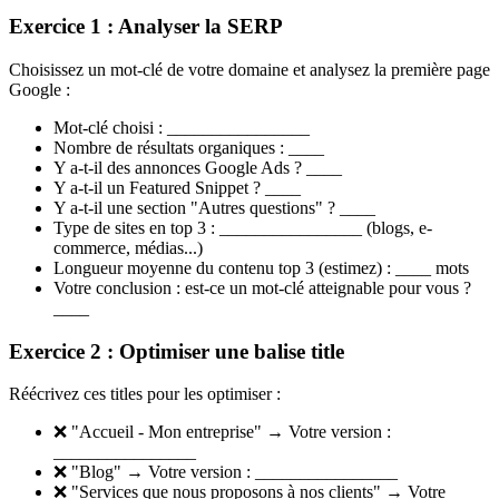
Exercice 1 : Analyser la SERP
Choisissez un mot-clé de votre domaine et analysez la première page
Google :
Mot-clé choisi : ________________
Nombre de résultats organiques : ____
Y a-t-il des annonces Google Ads ? ____
Y a-t-il un Featured Snippet ? ____
Y a-t-il une section "Autres questions" ? ____
Type de sites en top 3 : ________________ (blogs, e-
commerce, médias...)
Longueur moyenne du contenu top 3 (estimez) : ____ mots
Votre conclusion : est-ce un mot-clé atteignable pour vous ?
____
Exercice 2 : Optimiser une balise title
Réécrivez ces titles pour les optimiser :
❌ "Accueil - Mon entreprise" → Votre version :
________________
❌ "Blog" → Votre version : ________________
❌ "Services que nous proposons à nos clients" → Votre