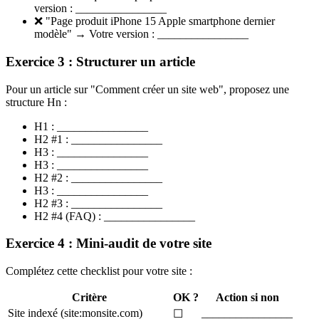
version : ________________
❌ "Page produit iPhone 15 Apple smartphone dernier
modèle" → Votre version : ________________
Exercice 3 : Structurer un article
Pour un article sur "Comment créer un site web", proposez une
structure Hn :
H1 : ________________
H2 #1 : ________________
H3 : ________________
H3 : ________________
H2 #2 : ________________
H3 : ________________
H2 #3 : ________________
H2 #4 (FAQ) : ________________
Exercice 4 : Mini-audit de votre site
Complétez cette checklist pour votre site :
Critère
OK ?
Action si non
Site indexé (site:monsite.com)
________________
☐