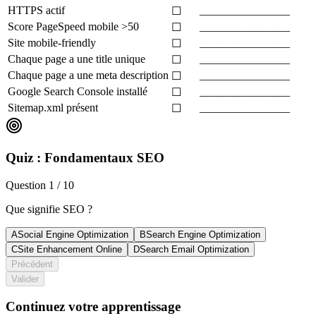
HTTPS actif
________________
☐
Score PageSpeed mobile >50
________________
☐
Site mobile-friendly
________________
☐
Chaque page a une title unique
________________
☐
Chaque page a une meta description
________________
☐
Google Search Console installé
________________
☐
Sitemap.xml présent
________________
☐
Quiz : Fondamentaux SEO
Question
1
/
10
Que signifie SEO ?
A
Social Engine Optimization
B
Search Engine Optimization
C
Site Enhancement Online
D
Search Email Optimization
Précédent
Valider
Continuez votre apprentissage