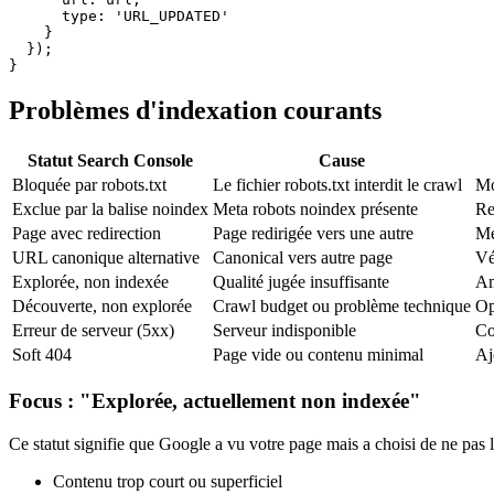
      type: 'URL_UPDATED'

    }

  });

}
Problèmes d'indexation courants
Statut Search Console
Cause
Bloquée par robots.txt
Le fichier robots.txt interdit le crawl
Mo
Exclue par la balise noindex
Meta robots noindex présente
Re
Page avec redirection
Page redirigée vers une autre
Me
URL canonique alternative
Canonical vers autre page
Vé
Explorée, non indexée
Qualité jugée insuffisante
Am
Découverte, non explorée
Crawl budget ou problème technique
Op
Erreur de serveur (5xx)
Serveur indisponible
Co
Soft 404
Page vide ou contenu minimal
Aj
Focus : "Explorée, actuellement non indexée"
Ce statut signifie que Google a vu votre page mais a choisi de ne pas l
Contenu trop court ou superficiel