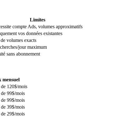
Limites
essite compte Ads, volumes approximatifs
quement vos données existantes
 de volumes exacts
echerches/jour maximum
ité sans abonnement
x mensuel
r de 120$/mois
r de 99$/mois
r de 99$/mois
r de 39$/mois
r de 29$/mois