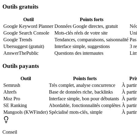
Outils gratuits
Outil
Points forts
Google Keyword Planner
Données Google directes, gratuit
Néc
Google Search Console
Mots-clés réels de votre site
Uni
Google Trends
Tendances, comparaisons, saisonnalité
Pas
Ubersuggest (gratuit)
Interface simple, suggestions
3 r
AnswerThePublic
Questions des internautes
Lim
Outils payants
Outil
Points forts
Pri
Semrush
Très complet, analyse concurrence
À parti
Ahrefs
Base de données riche, backlinks
À parti
Moz Pro
Interface simple, bon pour débutants
À parti
SE Ranking
Abordable, fonctionnalités complètes
À parti
Mangools (KWFinder)
Spécialisé mots-clés, simple
À parti
Conseil