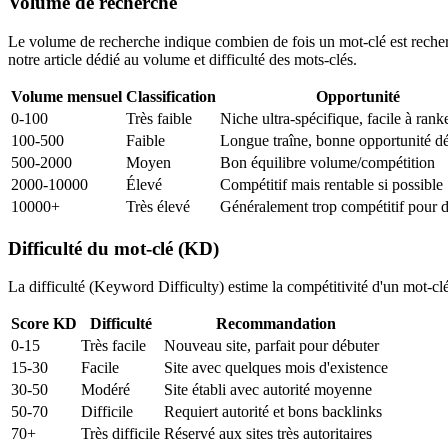
Volume de recherche
Le volume de recherche indique combien de fois un mot-clé est recherc
notre article dédié au volume et difficulté des mots-clés.
Volume mensuel
Classification
Opportunité
0-100
Très faible
Niche ultra-spécifique, facile à rank
100-500
Faible
Longue traîne, bonne opportunité d
500-2000
Moyen
Bon équilibre volume/compétition
2000-10000
Élevé
Compétitif mais rentable si possible
10000+
Très élevé
Généralement trop compétitif pour 
Difficulté du mot-clé (KD)
La difficulté (Keyword Difficulty) estime la compétitivité d'un mot-clé.
Score KD
Difficulté
Recommandation
0-15
Très facile
Nouveau site, parfait pour débuter
15-30
Facile
Site avec quelques mois d'existence
30-50
Modéré
Site établi avec autorité moyenne
50-70
Difficile
Requiert autorité et bons backlinks
70+
Très difficile
Réservé aux sites très autoritaires