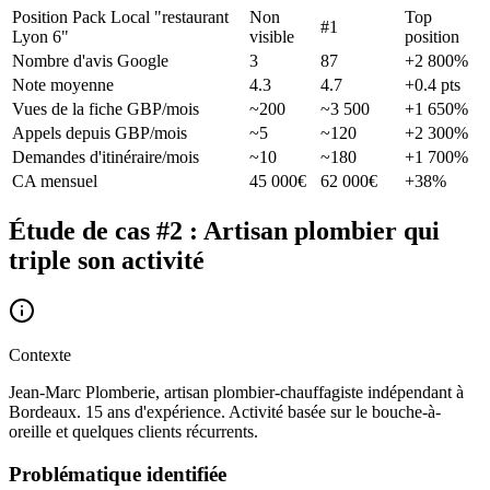
Position Pack Local "restaurant
Non
Top
#1
Lyon 6"
visible
position
Nombre d'avis Google
3
87
+2 800%
Note moyenne
4.3
4.7
+0.4 pts
Vues de la fiche GBP/mois
~200
~3 500
+1 650%
Appels depuis GBP/mois
~5
~120
+2 300%
Demandes d'itinéraire/mois
~10
~180
+1 700%
CA mensuel
45 000€
62 000€
+38%
Étude de cas #2 : Artisan plombier qui
triple son activité
Contexte
Jean-Marc Plomberie, artisan plombier-chauffagiste indépendant à
Bordeaux. 15 ans d'expérience. Activité basée sur le bouche-à-
oreille et quelques clients récurrents.
Problématique identifiée