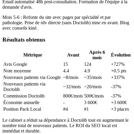
Email automatisé 48h post-consultation. Formation de l'équipe à la
demande d'avis.
Mois 5-6 : Refonte du site avec pages par spécialité et par
pathologie. Prise de rdv directe (sans Doctolib) mise en avant. Blog
avec conseils kiné.
Résultats obtenus
Après 6
Métrique
Avant
Évolution
mois
Avis Google
15
124
+727%
Note moyenne
4.4
4.9
+0.5 pts
Nouveaux patients via Google
~8/mois
~35/mois
+337%
Nouveaux patients via
~32/mois
~20/mois
-37%
Doctolib
Commission Doctolib
800€/mois
500€/mois
-37%
Économie annuelle
-
3 600€
+3 600€
Position Pack Local
#4
#1
+3 places
Le cabinet a réduit sa dépendance à Doctolib tout en augmentant le
nombre total de nouveaux patients. Le ROI du SEO local est
immédiat et durable.