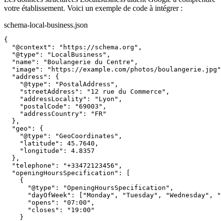
votre établissement. Voici un exemple de code à intégrer :
schema-local-business.json
{

  "@context": "https://schema.org",

  "@type": "LocalBusiness",

  "name": "Boulangerie du Centre",

  "image": "https://example.com/photos/boulangerie.jpg"
  "address": {

    "@type": "PostalAddress",

    "streetAddress": "12 rue du Commerce",

    "addressLocality": "Lyon",

    "postalCode": "69003",

    "addressCountry": "FR"

  },

  "geo": {

    "@type": "GeoCoordinates",

    "latitude": 45.7640,

    "longitude": 4.8357

  },

  "telephone": "+33472123456",

  "openingHoursSpecification": [

    {

      "@type": "OpeningHoursSpecification",

      "dayOfWeek": ["Monday", "Tuesday", "Wednesday", "
      "opens": "07:00",

      "closes": "19:00"

    }
