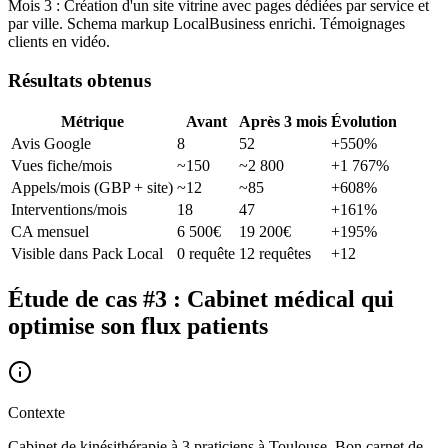
Mois 3 : Création d'un site vitrine avec pages dédiées par service et
par ville. Schema markup LocalBusiness enrichi. Témoignages
clients en vidéo.
Résultats obtenus
Métrique
Avant
Après 3 mois
Évolution
Avis Google
8
52
+550%
Vues fiche/mois
~150
~2 800
+1 767%
Appels/mois (GBP + site)
~12
~85
+608%
Interventions/mois
18
47
+161%
CA mensuel
6 500€
19 200€
+195%
Visible dans Pack Local
0 requête
12 requêtes
+12
Étude de cas #3 : Cabinet médical qui
optimise son flux patients
Contexte
Cabinet de kinésithérapie à 3 praticiens à Toulouse. Bon carnet de